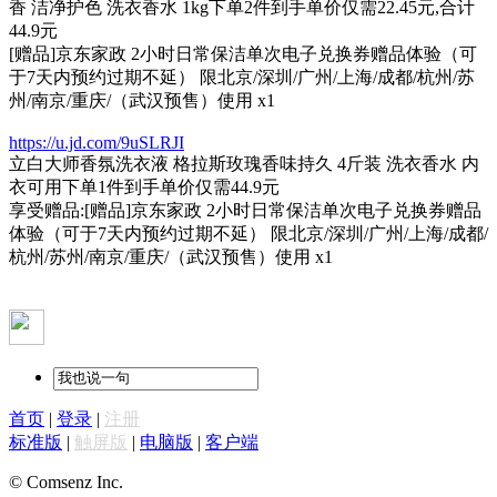
香 洁净护色 洗衣香水 1kg下单2件到手单价仅需22.45元,合计
44.9元
[赠品]京东家政 2小时日常保洁单次电子兑换券赠品体验（可
于7天内预约过期不延） 限北京/深圳/广州/上海/成都/杭州/苏
州/南京/重庆/（武汉预售）使用 x1
https://u.jd.com/9uSLRJI
立白大师香氛洗衣液 格拉斯玫瑰香味持久 4斤装 洗衣香水 内
衣可用下单1件到手单价仅需44.9元
享受赠品:[赠品]京东家政 2小时日常保洁单次电子兑换券赠品
体验（可于7天内预约过期不延） 限北京/深圳/广州/上海/成都/
杭州/苏州/南京/重庆/（武汉预售）使用 x1
首页
|
登录
|
注册
标准版
|
触屏版
|
电脑版
|
客户端
© Comsenz Inc.