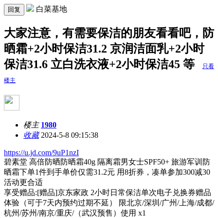
白菜基地
回复
大家注意，有需要保洁的朋友看看吧，防
晒霜+2小时保洁31.2 京润洁面乳+2小时
保洁31.6 立白洗衣液+2小时保洁45 等
只看
楼主
楼主
1980
收藏
2024-5-8 09:15:38
https://u.jd.com/9uP1nzI
碧素堂 高倍防晒防晒霜40g 隔离霜男女士SPF50+ 旅游军训防
晒霜下单1件到手单价仅需31.2元 用8折券，凑单参加300减30
活动更合适
享受赠品:[赠品]京东家政 2小时日常保洁单次电子兑换券赠品
体验（可于7天内预约过期不延） 限北京/深圳/广州/上海/成都/
杭州/苏州/南京/重庆/（武汉预售）使用 x1