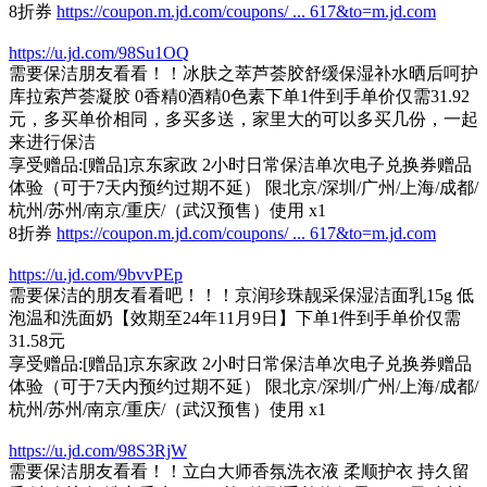
8折券
https://coupon.m.jd.com/coupons/ ... 617&to=m.jd.com
https://u.jd.com/98Su1OQ
需要保洁朋友看看！！冰肤之萃芦荟胶舒缓保湿补水晒后呵护
库拉索芦荟凝胶 0香精0酒精0色素下单1件到手单价仅需31.92
元，多买单价相同，多买多送，家里大的可以多买几份，一起
来进行保洁
享受赠品:[赠品]京东家政 2小时日常保洁单次电子兑换券赠品
体验（可于7天内预约过期不延） 限北京/深圳/广州/上海/成都/
杭州/苏州/南京/重庆/（武汉预售）使用 x1
8折券
https://coupon.m.jd.com/coupons/ ... 617&to=m.jd.com
https://u.jd.com/9bvvPEp
需要保洁的朋友看看吧！！！京润珍珠靓采保湿洁面乳15g 低
泡温和洗面奶【效期至24年11月9日】下单1件到手单价仅需
31.58元
享受赠品:[赠品]京东家政 2小时日常保洁单次电子兑换券赠品
体验（可于7天内预约过期不延） 限北京/深圳/广州/上海/成都/
杭州/苏州/南京/重庆/（武汉预售）使用 x1
https://u.jd.com/98S3RjW
需要保洁朋友看看！！立白大师香氛洗衣液 柔顺护衣 持久留