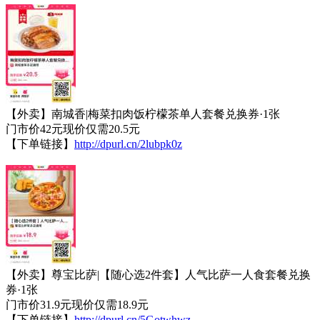
【外卖】南城香|梅菜扣肉饭柠檬茶单人套餐兑换券·1张
门市价42元现价仅需20.5元
【下单链接】
http://dpurl.cn/2lubpk0z
【外卖】尊宝比萨|【随心选2件套】人气比萨一人食套餐兑换
券·1张
门市价31.9元现价仅需18.9元
【下单链接】
http://dpurl.cn/5Gotwhwz