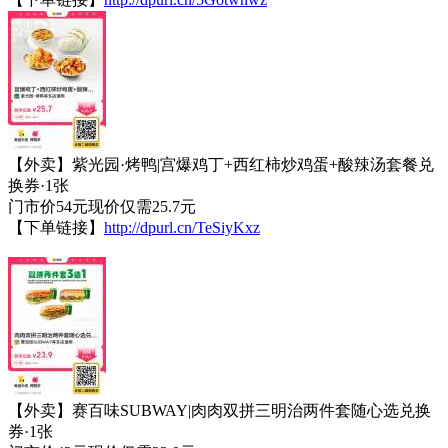
【外卖】紫光园·烤鸭|宫爆鸡丁+西红柿炒鸡蛋+酸辣汤套餐兑
换券·1张
门市价54元现价仅需25.7元
【下单链接】
http://dpurl.cn/TeSiyKxz
【外卖】赛百味SUBWAY|肉肉双拼三明治两件套随心选兑换
券·1张