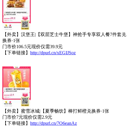
【外卖】汉堡王|【双层芝士牛堡】神抢手专享双人餐7件套兑
换券·1张
门市价106.5元现价仅需39.9元
【下单链接】
http://dpurl.cn/xEGIJSoz
【外卖】蜜雪冰城|【夏季畅饮】棒打鲜橙兑换券·1张
门市价7元现价仅需2.9元
【下单链接】
http://dpurl.cn/7O6eanAz