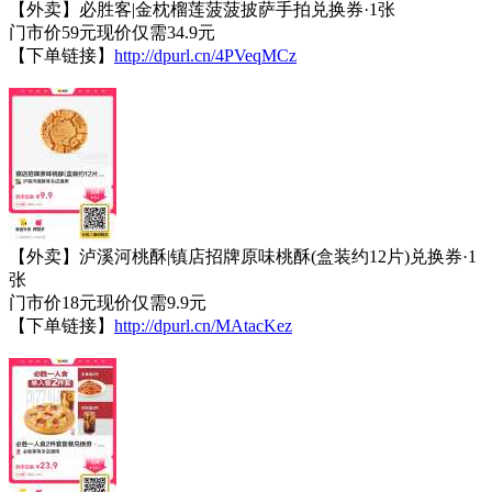
【外卖】必胜客|金枕榴莲菠菠披萨手拍兑换券·1张
门市价59元现价仅需34.9元
【下单链接】
http://dpurl.cn/4PVeqMCz
【外卖】泸溪河桃酥|镇店招牌原味桃酥(盒装约12片)兑换券·1
张
门市价18元现价仅需9.9元
【下单链接】
http://dpurl.cn/MAtacKez