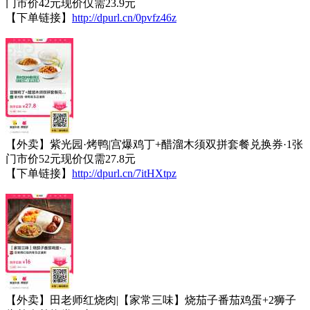
门市价42元现价仅需23.9元
【下单链接】
http://dpurl.cn/0pvfz46z
【外卖】紫光园·烤鸭|宫爆鸡丁+醋溜木须双拼套餐兑换券·1张
门市价52元现价仅需27.8元
【下单链接】
http://dpurl.cn/7itHXtpz
【外卖】田老师红烧肉|【家常三味】烧茄子番茄鸡蛋+2狮子