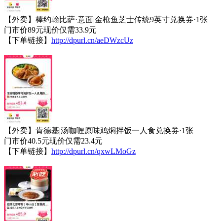
【外卖】棒约翰比萨·意面|金枪鱼芝士传统9英寸兑换券·1张
门市价89元现价仅需33.9元
【下单链接】
http://dpurl.cn/aeDWzcUz
【外卖】肯德基|汤咖喱原味鸡焖拌饭一人食兑换券·1张
门市价40.5元现价仅需23.4元
【下单链接】
http://dpurl.cn/qxwLMoGz