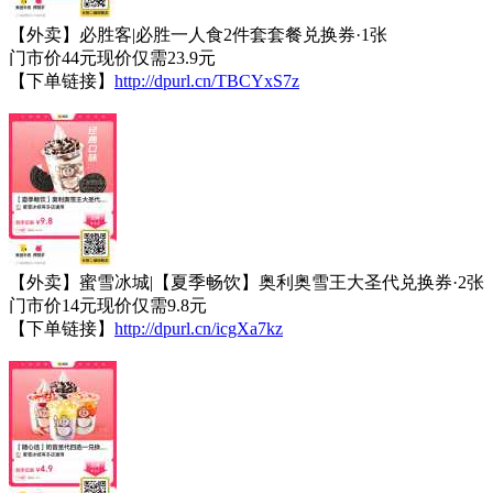
【外卖】必胜客|必胜一人食2件套套餐兑换券·1张
门市价44元现价仅需23.9元
【下单链接】
http://dpurl.cn/TBCYxS7z
【外卖】蜜雪冰城|【夏季畅饮】奥利奥雪王大圣代兑换券·2张
门市价14元现价仅需9.8元
【下单链接】
http://dpurl.cn/icgXa7kz