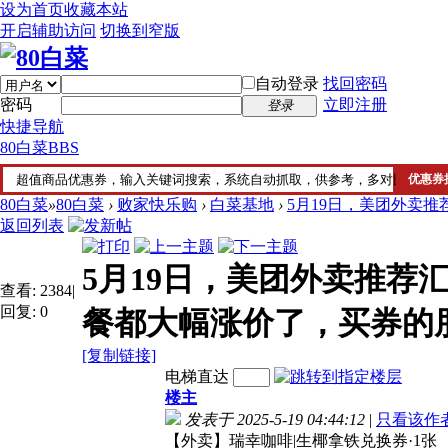
设为首页
收藏本站
开启辅助访问
切换到窄版
自动登录
找回密码
密码
立即注册
登录
快捷导航
80白菜
BBS
80白菜
»
80白菜
›
败家快乐购
›
白菜基地
›
5月19日，美团外卖推
返回列表
5月19日，美团外卖推
查看:
2384
|
回复:
0
餐都大幅涨价了，买券的
[复制链接]
电梯直达
楼主
发表于 2025-5-19 04:44:12
|
只看该作
【外卖】瑞幸咖啡|生椰拿铁兑换券·1张