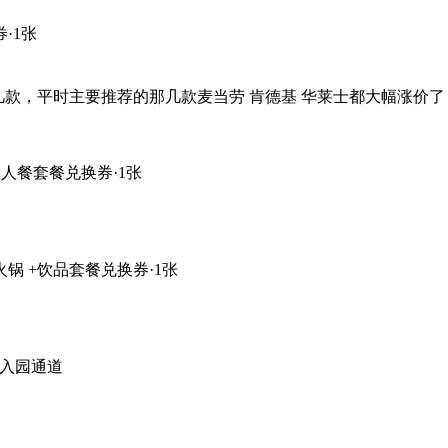
·1张
，平时主要推荐的那几款麦当劳 肯德基 华莱士都大幅涨价了，肯德基
人餐套餐兑换券·1张
锅 +饮品套餐兑换券·1张
属入园通道