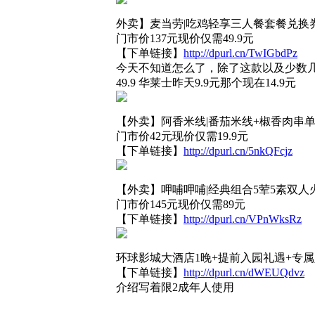
外卖】麦当劳|吃鸡轻享三人餐套餐兑换券
门市价137元现价仅需49.9元
【下单链接】
http://dpurl.cn/TwIGbdPz
今天不知道怎么了，除了这款以及少数几款
49.9 华莱士昨天9.9元那个现在14.9元
【外卖】阿香米线|番茄米线+椒香肉串单
门市价42元现价仅需19.9元
【下单链接】
http://dpurl.cn/5nkQFcjz
【外卖】呷哺呷哺|经典组合5荤5素双人火
门市价145元现价仅需89元
【下单链接】
http://dpurl.cn/VPnWksRz
环球影城大酒店1晚+提前入园礼遇+专
【下单链接】
http://dpurl.cn/dWEUQdvz
介绍写着限2成年人使用