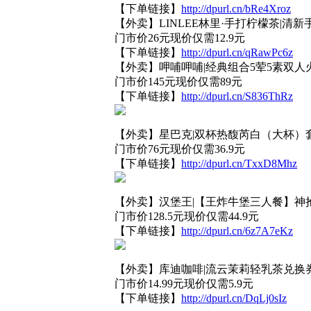
【下单链接】
http://dpurl.cn/bRe4Xroz
【外卖】LINLEE林里·手打柠檬茶|清
门市价26元现价仅需12.9元
【下单链接】
http://dpurl.cn/qRawPc6z
【外卖】呷哺呷哺|经典组合5荤5素双人火
门市价145元现价仅需89元
【下单链接】
http://dpurl.cn/S836ThRz
【外卖】星巴克|双杯热馥芮白（大杯）套
门市价76元现价仅需36.9元
【下单链接】
http://dpurl.cn/TxxD8Mhz
【外卖】汉堡王|【王炸牛堡三人餐】神抢
门市价128.5元现价仅需44.9元
【下单链接】
http://dpurl.cn/6z7A7eKz
【外卖】库迪咖啡|流云茉莉轻乳茶兑换券
门市价14.99元现价仅需5.9元
【下单链接】
http://dpurl.cn/DqLj0sIz