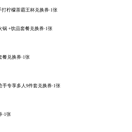
新手打柠檬茶霸王杯兑换券·1张
锅 +饮品套餐兑换券·1张
餐兑换券·1张
手专享多人9件套兑换券·1张
·1张