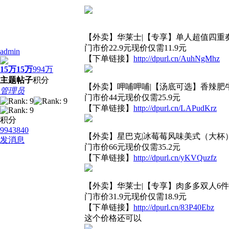
【外卖】华莱士|【专享】单人超值四重奏
门市价22.9元现价仅需11.9元
admin
【下单链接】
http://dpurl.cn/AuhNgMhz
15万
15万
994万
主题
帖子
积分
【外卖】呷哺呷哺|【汤底可选】香辣肥牛
管理员
门市价44元现价仅需25.9元
【下单链接】
http://dpurl.cn/LAPudKrz
积分
9943840
【外卖】星巴克|冰莓莓风味美式（大杯）
发消息
门市价66元现价仅需35.2元
【下单链接】
http://dpurl.cn/yKVQuzfz
【外卖】华莱士|【专享】肉多多双人6件
门市价31.9元现价仅需18.9元
【下单链接】
http://dpurl.cn/83P40Ebz
这个价格还可以