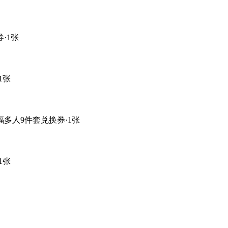
·1张
1张
多人9件套兑换券·1张
1张