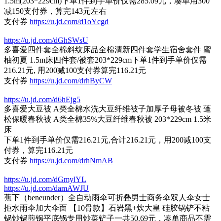
1.5m(203*229cm)下单1件到手单价仅需285.09元，凑单用300
减150支付券，算完143元左右
支付券
https://u.jd.com/d1oYcgd
https://u.jd.com/dGhSWsU
多喜爱四件套全棉斜纹床品全棉清新四件套学生宿舍套件 蜜
柚初夏 1.5m床四件套/被套203*229cm下单1件到手单价仅需
216.21元, 用200减100支付券算完116.21元
支付券
https://u.jd.com/drhByCW
https://u.jd.com/d6hEjg5
多喜爱大豆被 A类全棉水洗大豆纤维被子加厚子母被冬被 蓬
松保暖春秋被 A类全棉35%大豆纤维春秋被 203*229cm 1.5米
床
下单1件到手单价仅需216.21元,合计216.21元，用200减100支
付券，算完116.21元
支付券
https://u.jd.com/drhNmAB
https://u.jd.com/dGmylYL
https://u.jd.com/damAWJU
蕉下（beneunder）全自动雨伞可折叠男士商务伞双人伞女士
拒水雨伞加大伞面 【10骨款】石岩黑+炊大皇 硅胶锅铲不粘
锅炒锅煎锅平底锅专用炒菜铲子一共50.69元，凑单商品不需