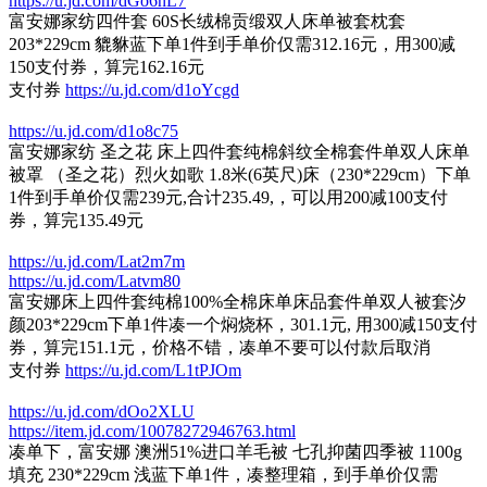
https://u.jd.com/dGo6nL7
富安娜家纺四件套 60S长绒棉贡缎双人床单被套枕套
203*229cm 貔貅蓝下单1件到手单价仅需312.16元，用300减
150支付券，算完162.16元
支付券
https://u.jd.com/d1oYcgd
https://u.jd.com/d1o8c75
富安娜家纺 圣之花 床上四件套纯棉斜纹全棉套件单双人床单
被罩 （圣之花）烈火如歌 1.8米(6英尺)床（230*229cm）下单
1件到手单价仅需239元,合计235.49,，可以用200减100支付
券，算完135.49元
https://u.jd.com/Lat2m7m
https://u.jd.com/Latvm80
富安娜床上四件套纯棉100%全棉床单床品套件单双人被套汐
颜203*229cm下单1件凑一个焖烧杯，301.1元, 用300减150支付
券，算完151.1元，价格不错，凑单不要可以付款后取消
支付券
https://u.jd.com/L1tPJOm
https://u.jd.com/dOo2XLU
https://item.jd.com/10078272946763.html
凑单下，富安娜 澳洲51%进口羊毛被 七孔抑菌四季被 1100g
填充 230*229cm 浅蓝下单1件，凑整理箱，到手单价仅需