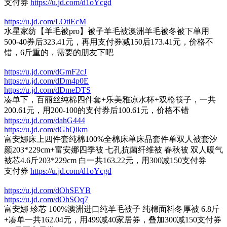
支付券
https://u.jd.com/d1oYcgd
https://u.jd.com/LOtiEcM
水星家纺【羊毛被pro】被子羊毛被澳洲羊毛被冬被下单用
500-40券后323.41元，再用支付券减150后173.41元，价格不
错，6斤重的，需要的朋友下吧
https://u.jd.com/dGmF2cJ
https://u.jd.com/dDm4p0E
https://u.jd.com/dDmeDTS
凑单下，百丽丝纯棉四件套+乐美雅凉水杯+双枪筷子，一共
200.61元，用200-100的支付券后100.61元，价格不错
https://u.jd.com/dahG444
https://u.jd.com/dGhQikm
富安娜床上四件套纯棉100%全棉床单床品套件单双人被套汐
颜203*229cm+富安娜四季被 七孔抗菌纤维被 春秋被 双人暖气
被芯4.6斤203*229cm 白一共163.22元，用300减150支付券
支付券
https://u.jd.com/d1oYcgd
https://u.jd.com/dOhSEYB
https://u.jd.com/dOhSOq7
富安娜 珍芯 100%澳洲进口纯羊毛被子 纯棉面料冬厚被 6.8斤
+凑单一共162.04元，用499减40家居券，叠加300减150支付券