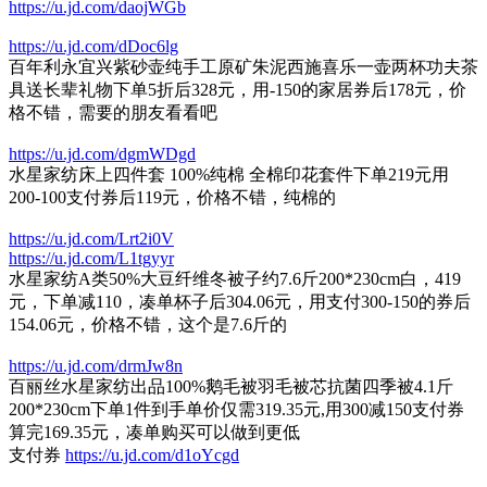
https://u.jd.com/daojWGb
https://u.jd.com/dDoc6lg
百年利永宜兴紫砂壶纯手工原矿朱泥西施喜乐一壶两杯功夫茶
具送长辈礼物下单5折后328元，用-150的家居券后178元，价
格不错，需要的朋友看看吧
https://u.jd.com/dgmWDgd
水星家纺床上四件套 100%纯棉 全棉印花套件下单219元用
200-100支付券后119元，价格不错，纯棉的
https://u.jd.com/Lrt2i0V
https://u.jd.com/L1tgyyr
水星家纺A类50%大豆纤维冬被子约7.6斤200*230cm白，419
元，下单减110，凑单杯子后304.06元，用支付300-150的券后
154.06元，价格不错，这个是7.6斤的
https://u.jd.com/drmJw8n
百丽丝水星家纺出品100%鹅毛被羽毛被芯抗菌四季被4.1斤
200*230cm下单1件到手单价仅需319.35元,用300减150支付券
算完169.35元，凑单购买可以做到更低
支付券
https://u.jd.com/d1oYcgd