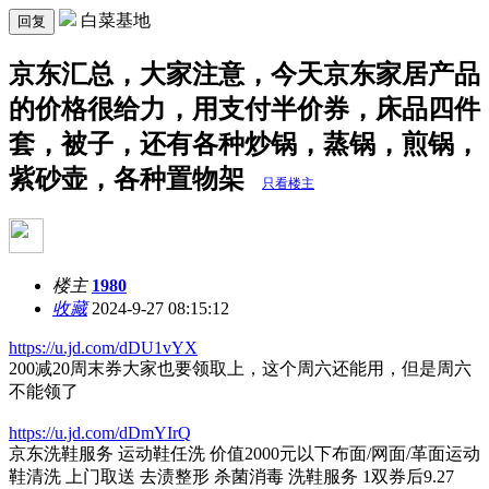
白菜基地
回复
京东汇总，大家注意，今天京东家居产品
的价格很给力，用支付半价券，床品四件
套，被子，还有各种炒锅，蒸锅，煎锅，
紫砂壶，各种置物架
只看楼主
楼主
1980
收藏
2024-9-27 08:15:12
https://u.jd.com/dDU1vYX
200减20周末券大家也要领取上，这个周六还能用，但是周六
不能领了
https://u.jd.com/dDmYIrQ
京东洗鞋服务 运动鞋任洗 价值2000元以下布面/网面/革面运动
鞋清洗 上门取送 去渍整形 杀菌消毒 洗鞋服务 1双券后9.27