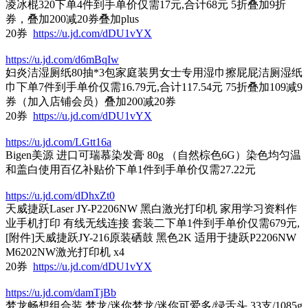
凌冰棍320下单4件到手单价仅需17元,合计68元 5折叠加9折
券，叠加200减20券叠加plus
20券
https://u.jd.com/dDU1vYX
https://u.jd.com/d6mBqIw
妇炎洁湿厕纸80抽*3包家庭装男女士专用湿巾擦屁屁洁厕湿纸
巾下单7件到手单价仅需16.79元,合计117.54元 75折叠加109减9
券（加入店铺会员）叠加200减20券
20券
https://u.jd.com/dDU1vYX
https://u.jd.com/LGtt16a
Bigen美源 进口可瑞慕染发膏 80g （自然棕色6G）染色均匀温
和盖白使用百亿补贴价下单1件到手单价仅需27.22元
https://u.jd.com/dDhxZt0
天威捷跃Laser JY-P2206NW 黑白激光打印机 家用学习资料作
业手机打印 有线无线连接 套装二下单1件到手单价仅需679元,
[附件]天威捷跃JY-216原装硒鼓 黑色2K 适用于捷跃P2206NW
M6202NW激光打印机 x4
20券
https://u.jd.com/dDU1vYX
https://u.jd.com/damTjBb
梦龙畅想组合装 梦龙/迷你梦龙/迷你可爱多/绿舌头 33支/1085g