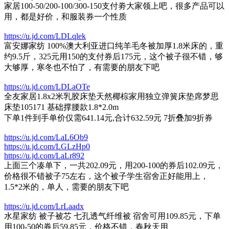
家居100-50/200-100/300-150支付劵大家领上吧，很多产品可以
用，都是好价，和服装券一个性质
https://u.jd.com/LDLqlek
富安娜家纺 100%澳大利亚进口纯羊毛冬被加厚1.8米床的，重
约9.5斤，325元用150的支付券后175元，这个被子很不错，够
大够厚，寒冬也不怕了，有需要的朋友下吧
https://u.jd.com/LDLaOTe
全友家居1.8x2米乳胶床垫天然椰棕家用独立弹簧床垫席梦思
床垫105171 基础撑腰款1.8*2.0m
下单1件到手单价仅需641.14元,合计632.59元 7折叠加9折券
https://u.jd.com/LaL6Ob9
https://u.jd.com/LGLzHp0
https://u.jd.com/LaLr892
上面三个凑单下，一共202.09元，用200-100的券后102.09元，
价格很不错被子75左右，这个被子学生宿舍正好能用上，
1.5*2米的，单人，需要的朋友下吧
https://u.jd.com/LrLaadx
水星家纺 被子被芯 七孔透气纤维被 宿舍可用109.85元，下单
用100-50的券后59.85元，价格不错，春秋天用