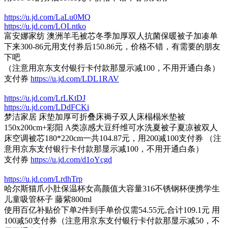
https://u.jd.com/LaLu0MQ
https://u.jd.com/LOLntko
富安娜家纺 澳洲羊毛被芯冬季加厚双人抗菌保暖被子加凑单
下来300-86元用支付券后150.86元，价格不错，有需要的朋友
下吧
（注意用京东支付银行卡付款那显示减100，不用开通白条）
支付券
https://u.jd.com/LDL1RAV
https://u.jd.com/LrLKtDJ
https://u.jd.com/LDdFCKi
梦洁家居 床垫加厚可折叠床褥子双人床榻榻米垫被
150x200cm+彩阳 A类凉感大豆纤维可水洗夏被子夏凉被双人
床空调被芯180*220cm一共104.87元，用200减100支付券 （注
意用京东支付银行卡付款那显示减100，不用开通白条）
支付券
https://u.jd.com/d1oYcgd
https://u.jd.com/LrdhTrp
哈尔斯猫爪小肚保温杯女高颜值大容量316不锈钢杯便携学生
儿童吸管杯子 藤紫800ml
使用百亿补贴价下单2件到手单价仅需54.55元,合计109.1元 用
100减50支付券（注意用京东支付银行卡付款那显示减50，不