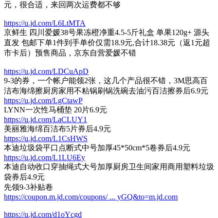
元，很合适，来回两次运费都不够
https://u.jd.com/L6LtMTA
京鲜生 四川爱媛38号果冻橙净重4.5-5斤礼盒 单果120g+ 源头
直发 包邮下单1件到手单价仅需18.9元,合计18.38元（返1元超
市卡后）预售商品，京东自营爱媛不错
https://u.jd.com/LDCuApD
9-3的券，一个帐户能领2张，这几个产品很不错，3M思高百
洁布海绵擦厨房家用不粘锅刷锅洗碗去油污百洁擦券后6.9元
https://u.jd.com/LgCtawP
LYNN一次性马桶垫 20片6.9元
https://u.jd.com/LaCLUY1
美丽雅海绵百洁布5片券后4.9元
https://u.jd.com/L1CsHWS
本迪垃圾袋平口点断式中号加厚45*50cm*5卷券后4.9元
https://u.jd.com/L1LU6Ey
本迪自动收口穿抽绳式大号加厚厨房卫生间家用商用塑料垃圾
袋券后4.9元
先领9-3补贴卷
https://coupon.m.jd.com/coupons/ ... yGQ&to=m.jd.com
https://u.jd.com/d1oYcgd