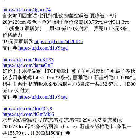
https://u.jd.com/dgocn74
富安娜田园童话 七孔纤维被 抑菌空调被 夏凉被 2.8斤
203*229cm 粉色下单3件到手单价仅需103.76元,合计311.3元
（5折叠加家居券），用300减150支付券，算完161.3元3条，
价格给力
9.9元买家居券
https://u.jd.com/ob2bID5
支付券
https://u.jd.com/d1oYcgd
https://u.jd.com/d6mKP93
https://u.jd.com/damaQnF
好价！！水星家纺【TOP爆款】被子羊毛被澳洲羊毛被子春秋
被芯四季被褥150×210cm*2条+洁丽雅毛巾 新疆棉毛巾100%纯
棉毛巾男士 抗菌吸水柔软洗脸毛巾3条装一共152.67元，用300
减150支付券
支付券
https://u.jd.com/d1oYcgd
https://u.jd.com/drm6Cy8
https://u.jd.com/dGmMkl6
水星家纺雪糕被 抗菌凉感被 凉感值0.29可水洗夏凉被绿
200×230cm绿*2条+洁丽雅（Grace）新疆长绒棉毛巾2条装一
共155.79元，用300减150支付券