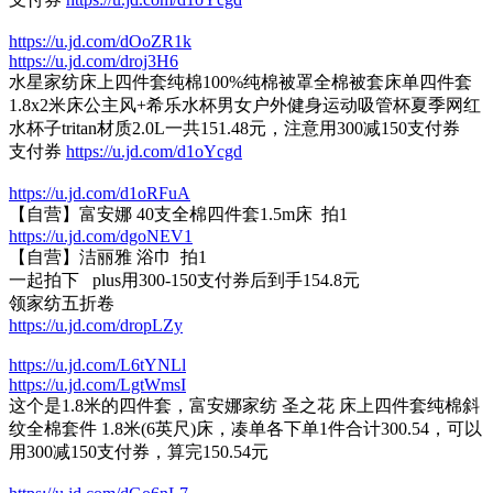
https://u.jd.com/dOoZR1k
https://u.jd.com/droj3H6
水星家纺床上四件套纯棉100%纯棉被罩全棉被套床单四件套
1.8x2米床公主风+希乐水杯男女户外健身运动吸管杯夏季网红
水杯子tritan材质2.0L一共151.48元，注意用300减150支付券
支付券
https://u.jd.com/d1oYcgd
https://u.jd.com/d1oRFuA
【自营】富安娜 40支全棉四件套1.5m床 拍1
https://u.jd.com/dgoNEV1
【自营】洁丽雅 浴巾 拍1
一起拍下 plus用300-150支付券后到手154.8元
领家纺五折卷
https://u.jd.com/dropLZy
https://u.jd.com/L6tYNLl
https://u.jd.com/LgtWmsI
这个是1.8米的四件套，富安娜家纺 圣之花 床上四件套纯棉斜
纹全棉套件 1.8米(6英尺)床，凑单各下单1件合计300.54，可以
用300减150支付券，算完150.54元