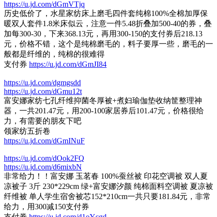
https://u.jd.com/dGmVTjq
历史低价了，水星家纺床上磨毛四件套纯棉100%全棉加厚保
暖双人套件1.8米床似云，注意一件5.48折叠加500-40的券，叠
加每300-30，下来368.13元，再用300-150的支付券后218.13
元，价格不错，这个是纯棉磨毛的，料子要厚一些，磨毛的一
般都是纤维的，纯棉的很难得
支付券
https://u.jd.com/dGmJI84
https://u.jd.com/dgmgsdd
https://u.jd.com/dGmu12t
富安娜家纺七孔纤维抑菌冬厚被+煮妇瑜伽垫收纳筐整理神
器，一共201.47元，用200-100家居券后101.47元，价格很给
力，有需要的朋友下吧
领家纺五折卷
https://u.jd.com/dGmINuF
https://u.jd.com/dOok2FQ
https://u.jd.com/d6mixbN
非常给力！！富安娜 玉茗春 100%蚕丝被 印花空调被 双人夏
凉被子 3斤 230*229cm 绿+富安娜汐颜 纯棉面料空调被 夏凉被
纤维被 单人学生宿舍被芯152*210cm一共只要181.84元，非常
给力，用300减150支付券
支付券
https://u.jd.com/d1oYcgd