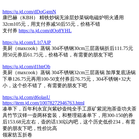
https://u.jd.com/dDoGgmN
康巴赫（KBH） 精铁炒锅无涂层炒菜锅电磁炉明火通用
32cm105元，用支付券减50后55元，价格不错
支付券
https://u.jd.com/dOo8YHL
https://u.jd.com/L1t7AlP
美厨（maxcook）蒸锅 304不锈钢30cm三层蒸锅折后111.75元
用50元券后61.75元，价格不错，有需要的朋友下吧
https://u.jd.com/d1htrOb
美厨（maxcook）蒸锅 304不锈钢32cm三层蒸锅 加厚复底汤锅
下单126.75元再用100-50支付券后76.75元，304不锈钢+32大
小，这个价不错了，有需要的朋友下吧
https://u.jd.com/d6olasU
https://item.jd.com/10078272946763.html
凑单下，百年利永宜兴紫砂壶纯全手工原矿紫泥泡茶壶功夫茶
具竹节汉铎一壶两杯套装，和整理箱凑单下，用300-150的券
后153.68元左右，壶的话130以内吧，这个历史低价234，有需
要的朋友下吧，性价比高
领家纺五折卷