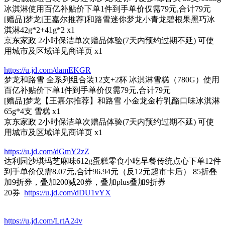
冰淇淋使用百亿补贴价下单1件到手单价仅需79元,合计79元
[赠品]梦龙[王嘉尔推荐]和路雪迷你梦龙小青龙碧根果黑巧冰
淇淋42g*2+41g*2 x1
京东家政 2小时保洁单次赠品体验(7天内预约过期不延) 可使
用城市及区域详见商详页 x1
https://u.jd.com/damEKGR
梦龙和路雪 全系列组合装12支+2杯 冰淇淋雪糕（780G）使用
百亿补贴价下单1件到手单价仅需79元,合计79元
[赠品]梦龙【王嘉尔推荐】和路雪 小金龙金柠乳酪口味冰淇淋
65g*4支 雪糕 x1
京东家政 2小时保洁单次赠品体验(7天内预约过期不延) 可使
用城市及区域详见商详页 x1
https://u.jd.com/dGmY2zZ
达利园沙琪玛芝麻味612g蛋糕零食小吃早餐传统点心下单12件
到手单价仅需8.07元,合计96.94元（反12元超市卡后） 85折叠
加9折券，叠加200减20券，叠加plus叠加9折券
20券
https://u.jd.com/dDU1vYX
https://u.jd.com/LrtA24v