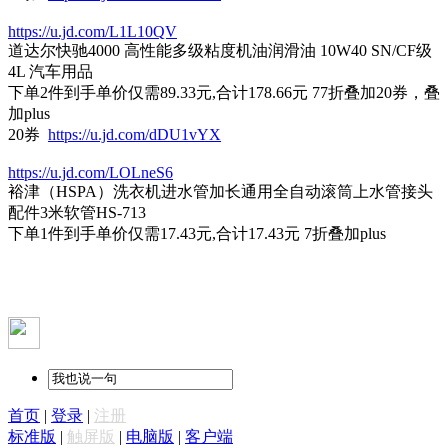
https://u.jd.com/L1L10QV
道达尔快驰4000 高性能多级粘度机油润滑油 10W40 SN/CF级
4L 汽车用品
下单2件到手单价仅需89.33元,合计178.66元 77折叠加20券，叠
加plus
20券
https://u.jd.com/dDU1vYX
https://u.jd.com/LOLneS6
裕津（HSPA）洗衣机进水管加长通用全自动滚筒上水管接头
配件3米软管HS-713
下单1件到手单价仅需17.43元,合计17.43元 7折叠加plus
首页
|
登录
|
注册
标准版
|
触屏版
|
电脑版
|
客户端