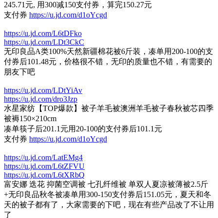
245.71元, 用300减150支付券，算完150.27元
支付券
https://u.jd.com/d1oYcgd
https://u.jd.com/L6tDFko
https://u.jd.com/LDt3CkC
无印良品A类100%天然新疆棉花被6斤装，凑单用200-100的支
付券后101.48元，价格很不错，无印的质量也不错，有需要的
朋友下吧
https://u.jd.com/LDtYiAv
https://u.jd.com/dro3Jzp
水星家纺【TOP爆款】被子羊毛被澳洲羊毛被子春秋被芯四季
被褥150×210cm
凑单筷子后201.1元用20-100的支付券后101.1元
支付券
https://u.jd.com/d1oYcgd
https://u.jd.com/LatEMg4
https://u.jd.com/L6tZFVU
https://u.jd.com/L6tXRbQ
富安娜 迭花 抑菌空调被 七孔纤维被 单双人夏凉被薄被2.5斤
+无印良品秋冬被凑单用300-150支付券后151.05元，夏天和冬
天的被子都有了，大家需要的下吧，现在有些产品改了不让用
了