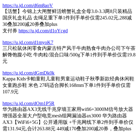
https://u.jd.com/d6m8aoV
【活蟹】今锦上大闸蟹鲜活螃蟹礼盒全母3.0-3.3两8只装精品
国庆礼盒礼品 去绳足重下单1件到手单价仅需245.02元,288减
30叠加200减20券叠加plus
支付券
https://u.jd.com/d1oYcgd
https://u.jd.com/d1myoK7
三只松鼠休闲零食内蒙古特产风干牛肉熟食牛肉办公司下午茶
解馋饱腹小吃 牛肉粒/混合口味/500g下单1件到手单价仅需19.8
元
https://u.jd.com/dGmDk0k
Kappa Kids卡帕童鞋儿童鞋男童运动鞋子秋季新款经典休闲鞋
女童跑步鞋 米色 27码适合脚长168mm下单1件到手单价仅需
107.9元
https://u.jd.com/dOm1P5R
华为路由器AX3无线千兆穿墙王家用wifi6+3000M信号放大器
增强器全屋大户型电竞mesh组网漏油器ax3000 华为路由器
AX3【WiFi6+5G】公开通用版 +千兆网线下单2件到手单价仅
需131.94元,合计263.88元 449减170叠加200减20券，叠加plus