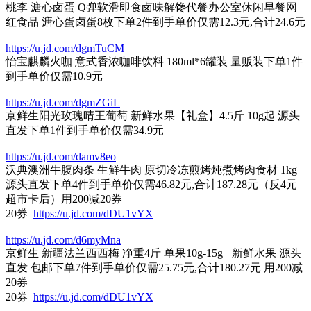
桃李 溏心卤蛋 Q弹软滑即食卤味解馋代餐办公室休闲早餐网
红食品 溏心蛋卤蛋8枚下单2件到手单价仅需12.3元,合计24.6元
https://u.jd.com/dgmTuCM
怡宝麒麟火咖 意式香浓咖啡饮料 180ml*6罐装 量贩装下单1件
到手单价仅需10.9元
https://u.jd.com/dgmZGiL
京鲜生阳光玫瑰晴王葡萄 新鲜水果【礼盒】4.5斤 10g起 源头
直发下单1件到手单价仅需34.9元
https://u.jd.com/damv8eo
沃典澳洲牛腹肉条 生鲜牛肉 原切冷冻煎烤炖煮烤肉食材 1kg
源头直发下单4件到手单价仅需46.82元,合计187.28元（反4元
超市卡后）用200减20券
20券
https://u.jd.com/dDU1vYX
https://u.jd.com/d6myMna
京鲜生 新疆法兰西西梅 净重4斤 单果10g-15g+ 新鲜水果 源头
直发 包邮下单7件到手单价仅需25.75元,合计180.27元 用200减
20券
20券
https://u.jd.com/dDU1vYX