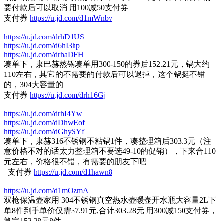
要付款后可以取消 用100减50支付券
支付券
https://u.jd.com/d1mWnbv
https://u.jd.com/drhD1US
https://u.jd.com/d6hI3hp
https://u.jd.com/drhaDFH
凑单下，康巴赫蒸锅凑单用300-150的券后152.21元，锅大约
110左右，其它的不需要的付款后可以退掉，这个锅挺不错
的，304大容量的
支付券
https://u.jd.com/drh16Gj
https://u.jd.com/drhI4Yw
https://u.jd.com/dDhwEof
https://u.jd.com/dGhySYf
凑单下，康赫316不锈钢不粘锅1件，凑整理箱后303.3元（注
意价格不对的话太力整理箱不要选49-10的促销），下来合110
元左右，价格很不错，有需要的朋友下吧
支付券
https://u.jd.com/d1hawn8
https://u.jd.com/d1mOzmA
双枪保温壶家用 304不锈钢真空热水壶暖壶开水瓶大容量2L下
单8件到手单价仅需37.91元,合计303.28元 用300减150支付券，
算完153.28元8件