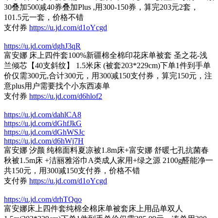
30叠加500减40券叠加Plus ,用300-150券，算完203元2套，
101.5元一套，价格不错
支付券
https://u.jd.com/d1oYcgd
https://u.jd.com/dghJ3qR
富安娜 床上四件套100%新疆棉全棉印花床单被套 圣之花-浅
兰倾芯【40支斜纹】 1.5米床 (被套203*229cm)下单1件到手单
价仅需300元,合计300元，用300减150支付券，算完150元，注
意plus用户需要找个小东西凑单
支付券
https://u.jd.com/d6hlof2
https://u.jd.com/dahlCA8
https://u.jd.com/dGhfJkG
https://u.jd.com/dGhWSJc
https://u.jd.com/d6hWj7H
富安娜 汐颜 纯棉面料夏凉被1.8m床+富安娜 舒暖七孔抗菌春
秋被1.5m床 +洁丽雅浴巾A类成人家用+绿之源 2100g醛能净一
共150元，用300减150支付券，价格不错
支付券
https://u.jd.com/d1oYcgd
https://u.jd.com/drhTQqo
富安娜床上四件套纯棉全棉床单被套床上用品单双人