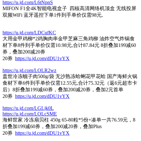
https://u.jd.com/L6tNpnS
MIFON F1全4K智能电视盒子 四核高清网络机顶盒 无线投屏
双频WiFi 蓝牙遥控下单1件到手单价仅需98元,
https://u.jd.com/LDCufKC
大用金甲鸡柳*2鸡胸肉串金甲芝麻三角鸡柳 油炸空气炸锅食
材下单8件到手单价仅需10.98元,合计87.84元 8折叠加199减60
券，叠加200减20券
20券
https://u.jd.com/dDU1vYX
https://u.jd.com/LOLR2wz
盖世冷冻蚬子肉500g/袋 无沙熟冻蛤蜊花甲花蛤 国产海鲜火锅
食材下单6件到手单价仅需12.55元,合计75.32元（返6元超市卡
后）8折叠加199减60券，叠加200减20券，叠加2元首单
20券
https://u.jd.com/dDU1vYX
https://u.jd.com/LGLjk0L
https://u.jd.com/LOLcSME
海鲜世家 冷冻扇贝柱 450g 65-80粒*5份+凑单一共76.59元，8
折叠加199减60券，叠加200减20券，叠加Plus
20券
https://u.jd.com/dDU1vYX