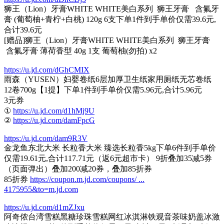
狮王（Lion）牙膏WHITE WHITE美白系列 狮王牙膏 含氟牙
膏 (葡萄柚+青柠+白桃) 120g 6支下单1件到手单价仅需39.6元,
合计39.6元
[赠品]狮王（Lion）牙膏WHITE WHITE美白系列 狮王牙膏
含氟牙膏 薄荷香型 40g 1支 葡萄柚(勿拍) x2
https://u.jd.com/dGhCMIX
雨森（YUSEN）妇婴卷纸6层加厚卫生纸家用厕纸无芯卷纸
12卷700g【1提】下单1件到手单价仅需5.96元,合计5.96元
3元券
①
https://u.jd.com/d1hMj9U
②
https://u.jd.com/damFpcG
https://u.jd.com/dam9R3V
金龙鱼东北大米 长粒香大米 臻选长粒香5kg下单6件到手单价
仅需19.61元,合计117.71元（返6元超市卡） 9折叠加35减5券
（页面弹出）叠加200减20券，叠加85折券
85折券
https://coupon.m.jd.com/coupons/ ...
4175955&to=m.jd.com
https://u.jd.com/d1mZJxu
阿奇侬台湾雪糕黑糖珍珠雪糕网红冰淇淋铁观音茶味奶盖冰激