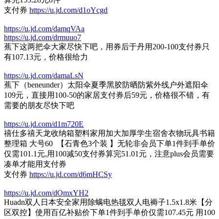
支付券
https://u.jd.com/d1oYcgd
https://u.jd.com/damqVAa
https://u.jd.com/drmuuo7
蕉下这两把伞大家尽快下吧，用券后于丹用200-100支付券只
有107.13元，价格很给力
https://u.jd.com/damaLsN
蕉下（beneunder）太阳伞夏季黑胶防晒防紫外线户外遮阳伞
109元，直接用100-50的家居支付券后59元，价格很不错，有
需要的朋友尽快下吧
https://u.jd.com/d1m720E
禧仕多禧天龙收纳箱塑料家用加大加厚学生宿舍衣物玩具书籍
整理箱 大号60 【石青色3个装 】无轮非会员下单1件到手单价
仅需101.1元,用100减50支付券算完51.01元，注意plus会员需要
凑单才能用支付券
支付券
https://u.jd.com/d6mHCSy
https://u.jd.com/dOmxYH2
Huadn双人日本安全家用除螨电热毯双人电褥子1.5x1.8米【分
区双控】使用百亿补贴价下单1件到手单价仅需107.45元 用100