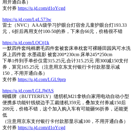
用开通白条）
支付券
https://u.jd.com/d1oYcgd
https://u.jd.com/LgL573w
雷士（NVC）AAA级学习护眼台灯宿舍儿童护眼台灯193.33
元，6折后再用支付100-50的券，下来合66元，价格很不错
https://u.jd.com/LOCtj1k
一默四件套纯棉磨毛四件套被套床单枕套可裸睡田园风可水洗
床上四件套 水墨疏影 被套200*230cm 床单245*250cm
下单1件到手单价仅需315.25元,合计315.25元 用300减150支付
券，算完165.25元（注意用京东支付银行卡付款那显示减
150，不用开通白条）
支付券
https://u.jd.com/LGL9prp
https://u.jd.com/LGLJWAS
蝴蝶牌（BUTTERFLY）缝纫机M21拿铁白家用电动自动小型
便携多功能针线锁边手工裁缝机359元，叠加支付券减150后
209元，价格不错，这个加入购入车有可能砸96折券，还能更
低
（注意用京东支付银行卡付款那显示减100，不用开通白条）
支付券
https://u.jd.com/d1oYcgd