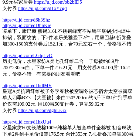
9.9元买家居券
https://u.jd.com/ob2bID5
支付券
https://u.jd.com/d1oYcgd
https://u.jd.com/d6h3Shz
https://u.jd.com/dDhnKre
凑单下，康巴赫 煎锅316L不锈钢蜂窝不粘锅平底锅少油烟牛
排锅，双面纹的，下2件凑乐美雅壶下2件，用康巴赫9折券叠
加300-150的支付券后152.1元，合70元左右一个，价格很不错
https://u.jd.com/LGtqTvD
历史低价，水星家纺A类七孔纤维二合一子母被约8.9斤
200*230cm白，下单一件216.21元，用支付券200-100后116.21
元，价格不错，有需要的朋友看看吧
https://u.jd.com/d1hdlMV
皇冠A类抗菌纤维被子冬季春秋被空调冬被芯宿舍太空被褥双
单人四季BZ3 【大豆被】米白150*200cm约5斤下单1件到手单
价仅需109.02元, 用100减50支付券，算完59.02元
支付券
https://u.jd.com/dghLiGx
https://u.jd.com/d1hxUu4
水星家纺60支长绒棉100%纯棉单人被套单件全棉被 初音琳浅
下单2件到手单价仅需176.5元,合计353元 7.41折叠加每满300减