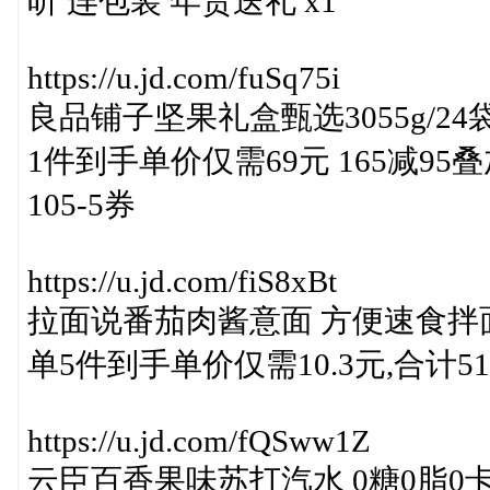
听 连包装 年货送礼 x1
https://u.jd.com/fuSq75i
良品铺子坚果礼盒甄选3055g/
1件到手单价仅需69元 165减9
105-5券
https://u.jd.com/fiS8xBt
拉面说番茄肉酱意面 方便速食拌面意
单5件到手单价仅需10.3元,合计51.
https://u.jd.com/fQSww1Z
云臣百香果味苏打汽水 0糖0脂0卡 