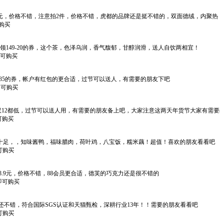
券后39.9元，价格不错，注意拍2件，价格不错，虎都的品牌还是挺不错的，双面德绒，
可购买
方领149-20的券，这个茶，色泽乌润，香气馥郁，甘醇润滑，送人自饮两相宜！
*即可购买
9-35的券，帐户有红包的更合适，过节可以送人，有需要的朋友下吧
*即可购买
11/双12都低，过节可以送人用，有需要的朋友备上吧，大家注意这两天年货节大家有
即可购买
份量十足，，知味酱鸭，福味腊肉，荷叶鸡，八宝饭，糯米藕！超值！喜欢的朋友看看吧
即可购买
完18.9元，价格不错，88会员更合适，德芙的巧克力还是很不错的
*即可购买
马克笔还不错，符合国际SGS认证和天猫甄检，深耕行业13年！！需要的朋友看看吧
即可购买