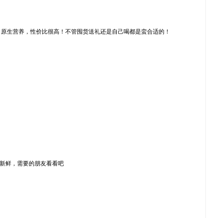
纯净，原生营养，性价比很高！不管囤货送礼还是自己喝都是蛮合适的！
的新鲜，需要的朋友看看吧