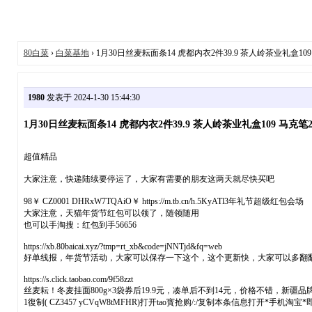
80白菜
›
白菜基地
› 1月30日丝麦耘面条14 虎都内衣2件39.9 茶人岭茶业礼盒109
1980
发表于 2024-1-30 15:44:30
1月30日丝麦耘面条14 虎都内衣2件39.9 茶人岭茶业礼盒109 马克笔2
超值精品
大家注意，快递陆续要停运了，大家有需要的朋友这两天就尽快买吧
98￥ CZ0001 DHRxW7TQAiO￥ https://m.tb.cn/h.5KyATl3年礼节超级红包会场
大家注意，天猫年货节红包可以领了，随领随用
也可以手淘搜：红包到手56656
https://xb.80baicai.xyz/?tmp=rt_xb&code=jNNTjd&fq=web
好单线报，年货节活动，大家可以保存一下这个，这个更新快，大家可以多翻
https://s.click.taobao.com/9f58zzt
丝麦耘！冬麦挂面800g×3袋券后19.9元，凑单后不到14元，价格不错，新
1復制( CZ3457 yCVqW8tMFHR)打开tao寳抢购/:/复制本条信息打开*手机淘宝