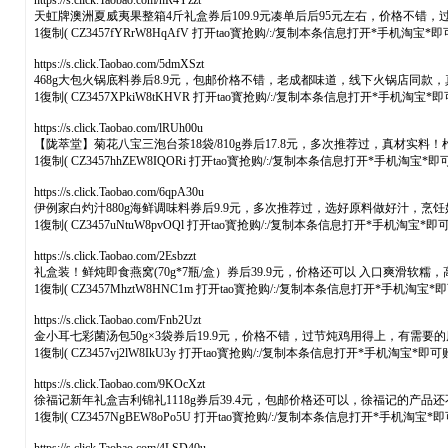
https://s.click.Taobao.com/nR4Yzzt
天虹牌澳洲夏威夷果整箱4斤礼盒券后109.9元凑单后后95元左右，价格不
1復制( CZ3457fYRrW8HqAfV 打开tao寳抢购/:/复制本条信息打开*手机淘宝*
https://s.click.Taobao.com/5dmXSzt
468g大包火锅底料券后8.9元，包邮价格不错，老成都味道，线下火锅店同
1復制( CZ3457XPkiW8tKHVR 打开tao寳抢购/:/复制本条信息打开*手机淘宝*
https://s.click.Taobao.com/lRUh00u
【陇萃堂】菊花八宝三泡台茶18袋/810g券后17.8元，多次推荐过，真
1復制( CZ3457hhZEW8IQORi 打开tao寳抢购/:/复制本条信息打开*手机淘宝*
https://s.click.Taobao.com/6qpA30u
伊例家白灼汁880g海鲜调味料券后9.9元，多次推荐过，选好原料做好汁，
1復制( CZ3457uNtuW8pvOQl 打开tao寳抢购/:/复制本条信息打开*手机淘宝*
https://s.click.Taobao.com/2Esbzzt
礼盒装！鲜炖即食燕窝(70g*7瓶/盒）券后39.9元，价格还可以 入口爽滑
1復制( CZ3457MhztW8HNC1m 打开tao寳抢购/:/复制本条信息打开*手机淘宝
https://s.click.Taobao.com/Fnb2Uzt
金小耳七彩菌汤包50g×3袋券后19.9元，价格不错，过节炖鸡用得上，有需要
1復制( CZ3457vj2lW8IkU3y 打开tao寳抢购/:/复制本条信息打开*手机淘宝*即
https://s.click.Taobao.com/9KOcXzt
徐福记新年礼盒吉利锦礼1118g券后39.4元，包邮价格还可以，徐福记的产
1復制( CZ3457NgBEW8oPo5U 打开tao寳抢购/:/复制本条信息打开*手机淘宝*