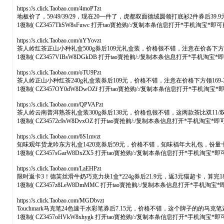
https://s.click.Taobao.com/4moPTzt
地板价了，59/49/39/29，现在20一件了，虎都双面德绒圆领打底衫2件
1復制( CZ3457TliSW8sFuwc 打开tao寳抢购/:/复制本条信息打开*手机淘宝*即
https://s.click.Taobao.com/nYYovzt
茶人岭红茶正山小种礼盒500g券后109元礼盒装，价格很不错，注意在价各下
1復制( CZ3457VIBsW8DGkDB 打开tao寳抢购/:/复制本条信息打开*手机淘宝
https://s.click.Taobao.com/oTU9Pzt
茶人岭正山小种红茶240g礼盒装券后109元，价格不错，注意在价格下方领16
1復制( CZ3457OY0dW8DwOZf 打开tao寳抢购/:/复制本条信息打开*手机淘宝
https://s.click.Taobao.com/QPVAPzt
茶人岭云南普洱熟茶礼盒装300g券后138元，价格也很不错，这两款茶比双
1復制( CZ34572c9sW8DvxOZ 打开tao寳抢购/:/复制本条信息打开*手机淘宝*
https://s.click.Taobao.com/6S1mvzt
知味观年货龙吟东方礼盒1420克券后59元，价格不错，知味福年大礼包，
1復制( CZ3457sGarW8DxZX5 打开tao寳抢购/:/复制本条信息打开*手机淘宝*
https://s.click.Taobao.com/LaEHPzt
限时返卡3！德芙丝滑牛奶巧克力块1盒*224g券后21.9元，返3元猫超卡，算
1復制( CZ3457z8LeW8DmMMC 打开tao寳抢购/:/复制本条信息打开*手机淘宝
https://s.click.Taobao.com/MGDbvzt
Touchmark马克笔24色速干水彩笔券后7.15元，价格不错，这个牌子的的
1復制( CZ3457oHVkW8xhygk 打开tao寳抢购/:/复制本条信息打开*手机淘宝*