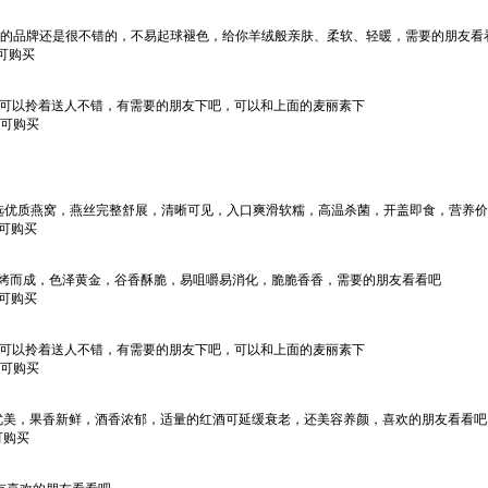
大嘴猴的品牌还是很不错的，不易起球褪色，给你羊绒般亲肤、柔软、轻暖，需要的朋友看
即可购买
错，春节可以拎着送人不错，有需要的朋友下吧，可以和上面的麦丽素下
*即可购买
燕窝，精选优质燕窝，燕丝完整舒展，清晰可见，入口爽滑软糯，高温杀菌，开盖即食，营
即可购买
麦烘烤而成，色泽黄金，谷香酥脆，易咀嚼易消化，脆脆香香，需要的朋友看看吧
即可购买
错，春节可以拎着送人不错，有需要的朋友下吧，可以和上面的麦丽素下
*即可购买
，色泽优美，果香新鲜，酒香浓郁，适量的红酒可延缓衰老，还美容养颜，喜欢的朋友看看吧
即可购买