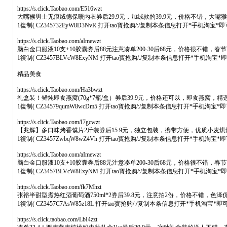
https://s.click.Taobao.com/E516wzt
大嘴猴男士无痕绒德保暖内衣券后29.9元，加绒款的39.9元，价格不错，
1復制( CZ345732EyW8D3NvR 打开tao寳抢购/:/复制本条信息打开*手机淘宝*
https://s.click.Taobao.com/aImewzt
脑白金口服液10支+10胶囊券后88元注意凑单200-30后68元，价格很不
1復制( CZ3457BLVcW8ExyNM 打开tao寳抢购/:/复制本条信息打开*手机淘宝
精品美食
https://s.click.Taobao.com/Ha3bwzt
礼盒装！鲜炖即食燕窝(70g*7瓶/盒）券后39.9元，价格还可以，即食
1復制( CZ34579qumW8wcDm5 打开tao寳抢购/:/复制本条信息打开*手机淘宝*
https://s.click.Taobao.com/I7gcwzt
【兆辉】多口味烤香馍片2斤装券后15.9元，独立包装，携带方便，优质小
1復制( CZ3457ZwbqW8wZ4Vh 打开tao寳抢购/:/复制本条信息打开*手机淘宝*
https://s.click.Taobao.com/aImewzt
脑白金口服液10支+10胶囊券后88元注意凑单200-30后68元，价格很不
1復制( CZ3457BLVcW8ExyNM 打开tao寳抢购/:/复制本条信息打开*手机淘宝
https://s.click.Taobao.com/fk7Mhzt
张裕半甜型煮热红酒葡萄酒750ml*2券后39.8元，注意拍2份，价格不错
1復制( CZ3457C7AsW85z18L 打开tao寳抢购/:/复制本条信息打开*手机淘宝*
https://s.click.taobao.com/LbI4zzt