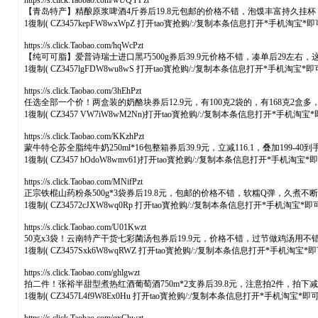
https://s.click.Taobao.com/wUQYPzt
【青岛特产】精酿原浆啤酒4斤券后19.8元包邮的价格不错，泡馍丰富持久
1復制( CZ3457kepFW8wxWpZ 打开tao寳抢购/:/复制本条信息打开*手机淘宝*
https://s.click.Taobao.com/hqWcPzt
【纯可可脂】爱普诗瑞士进口黑巧500g券后39.9元价格不错，凑单后29左右
1復制( CZ3457lgFDW8wu8wS 打开tao寳抢购/:/复制本条信息打开*手机淘宝*
https://s.click.Taobao.com/3hEhPzt
任选全部一个价！两盒装的奶酪块券后12.9元，有100克2袋的，有168克2
1復制( CZ3457 VW7iW8wM2Nn)打开tao寳抢购/:/复制本条信息打开*手机淘宝
https://s.click.Taobao.com/KKzhPzt
蒙牛特仑苏全脂纯牛奶250ml*16包整箱券后39.9元，立减116.1，叠加199
1復制( CZ3457 hOdoW8wmv61)打开tao寳抢购/:/复制本条信息打开*手机淘宝
https://s.click.Taobao.com/MNifPzt
正宗铁棍山药粉条500g*3袋券后19.8元，包邮的价格不错，软糯Q弹，久
1復制( CZ34572cJXW8wq0Rp 打开tao寳抢购/:/复制本条信息打开*手机淘宝*
https://s.click.Taobao.com/U01Kwzt
50克x3袋！云南特产干货七彩菌汤包券后19.9元，价格不错，过节做鸡汤用
1復制( CZ3457Sxk6W8wqRWZ 打开tao寳抢购/:/复制本条信息打开*手机淘宝*
https://s.click.Taobao.com/ghlgwzt
拍二件！张裕半甜型煮热红酒葡萄酒750m*2支券后39.8元，注意拍2件
1復制( CZ3457L4f9W8Ex0Hu 打开tao寳抢购/:/复制本条信息打开*手机淘宝*