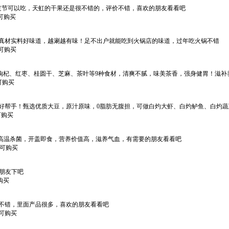
错，过节可以吃，天虹的干果还是很不错的，评价不错，喜欢的朋友看看吧
即可购买
款，真材实料好味道，越涮越有味！足不出户就能吃到火锅店的味道，过年吃火锅不错
即可购买
材实料！枸杞、红枣、桂圆干、芝麻、茶叶等9种食材，清爽不腻，味美茶香，强身健胃！
即可购买
烹饪好帮手！甄选优质大豆，原汁原味，0脂肪无腹担，可做白灼大虾、白灼鲈鱼、白灼
即可购买
软糯，高温杀菌，开盖即食，营养价值高，滋养气血，有需要的朋友看看吧
*即可购买
的朋友下吧
可购买
品还不错，里面产品很多，喜欢的朋友看看吧
即可购买