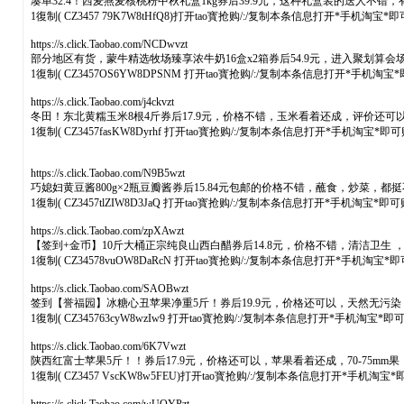
凑单32.4！西麦燕麦核桃粉中秋礼盒1kg券后39.9元，这种礼盒装的送人不错
1復制( CZ3457 79K7W8tHfQ8)打开tao寳抢购/:/复制本条信息打开*手机淘宝*
https://s.click.Taobao.com/NCDwvzt
部分地区有货，蒙牛精选牧场臻享浓牛奶16盒x2箱券后54.9元，进入聚划
1復制( CZ3457OS6YW8DPSNM 打开tao寳抢购/:/复制本条信息打开*手机淘宝
https://s.click.Taobao.com/j4ckvzt
冬田！东北黄糯玉米8根4斤券后17.9元，价格不错，玉米看着还成，评价还可
1復制( CZ3457fasKW8Dyrhf 打开tao寳抢购/:/复制本条信息打开*手机淘宝*即
https://s.click.Taobao.com/N9B5wzt
巧媳妇黄豆酱800g×2瓶豆瓣酱券后15.84元包邮的价格不错，蘸食，炒菜，
1復制( CZ3457tlZIW8D3JaQ 打开tao寳抢购/:/复制本条信息打开*手机淘宝*即
https://s.click.Taobao.com/zpXAwzt
【签到+金币】10斤大桶正宗纯良山西白醋券后14.8元，价格不错，清洁卫生
1復制( CZ34578vuOW8DaRcN 打开tao寳抢购/:/复制本条信息打开*手机淘宝*
https://s.click.Taobao.com/SAOBwzt
签到【誉福园】冰糖心丑苹果净重5斤！券后19.9元，价格还可以，天然无污
1復制( CZ345763cyW8wzIw9 打开tao寳抢购/:/复制本条信息打开*手机淘宝*即
https://s.click.Taobao.com/6K7Vwzt
陕西红富士苹果5斤！！券后17.9元，价格还可以，苹果看着还成，70-75m
1復制( CZ3457 VscKW8w5FEU)打开tao寳抢购/:/复制本条信息打开*手机淘宝