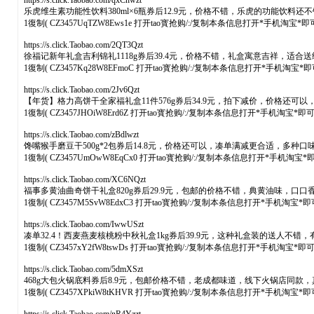
https://s.click.Taobao.com/qxChwzt
乐虎维生素功能性饮料380ml×6瓶券后12.9元，价格不错，乐虎的功能饮
1復制( CZ3457UqTZW8Ews1e 打开tao寳抢购/:/复制本条信息打开*手机淘宝*
https://s.click.Taobao.com/2QT3Qzt
徐福记新年礼盒吉利锦礼1118g券后39.4元，价格不错，礼盒寓意吉祥，
1復制( CZ3457Kq28W8EFmoC 打开tao寳抢购/:/复制本条信息打开*手机淘宝*
https://s.click.Taobao.com/2Jv6Qzt
【年货】格力高饼干全家福礼盒11件576g券后34.9元，拍下减价，价格还
1復制( CZ3457JHOiW8Erd6Z 打开tao寳抢购/:/复制本条信息打开*手机淘宝*即
https://s.click.Taobao.com/zBdlwzt
馋嘴猴手磨豆干500g*2包券后14.8元，价格还可以，凑单满减更合适，
1復制( CZ3457UmOwW8EqCx0 打开tao寳抢购/:/复制本条信息打开*手机淘宝
https://s.click.Taobao.com/XC6NQzt
福事多黄油曲奇饼干礼盒820g券后29.9元，包邮的价格不错，典黄油味，口
1復制( CZ3457M5SvW8EdxC3 打开tao寳抢购/:/复制本条信息打开*手机淘宝*
https://s.click.Taobao.com/IwwUSzt
凑单32.4！西麦燕麦核桃粉中秋礼盒1kg券后39.9元，这种礼盒装的送人不错
1復制( CZ3457xY2fW8tswDs 打开tao寳抢购/:/复制本条信息打开*手机淘宝*即
https://s.click.Taobao.com/5dmXSzt
468g大包火锅底料券后8.9元，包邮价格不错，老成都味道，线下火锅店同
1復制( CZ3457XPkiW8tKHVR 打开tao寳抢购/:/复制本条信息打开*手机淘宝*