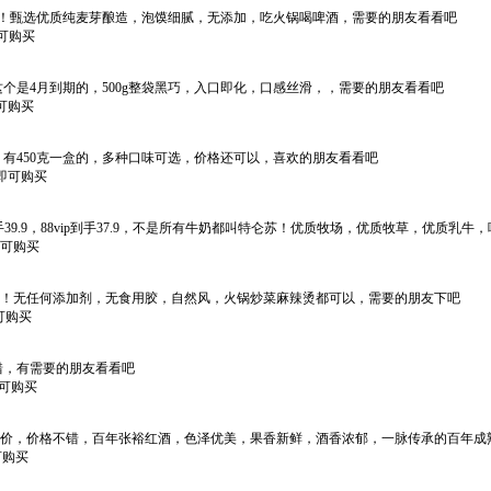
挂杯！甄选优质纯麦芽酿造，泡馍细腻，无添加，吃火锅喝啤酒，需要的朋友看看吧
即可购买
，这个是4月到期的，500g整袋黑巧，入口即化，口感丝滑，，需要的朋友看看吧
即可购买
盒多，有450克一盒的，多种口味可选，价格还可以，喜欢的朋友看看吧
*即可购买
-40到手39.9，88vip到手37.9，不是所有牛奶都叫特仑苏！优质牧场，优质牧草，优
*即可购买
煮不断！无任何添加剂，无食用胶，自然风，火锅炒菜麻辣烫都可以，需要的朋友下吧
即可购买
不错，有需要的朋友看看吧
即可购买
，拍下减价，价格不错，百年张裕红酒，色泽优美，果香新鲜，酒香浓郁，一脉传承的百年
即可购买