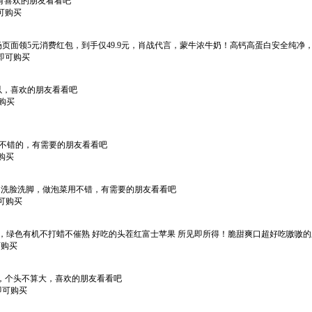
，有喜欢的朋友看看吧
即可购买
算会场页面领5元消费红包，到手仅49.9元，肖战代言，蒙牛浓牛奶！高钙高蛋白安全
*即可购买
以，喜欢的朋友看看吧
可购买
都挺不错的，有需要的朋友看看吧
可购买
 ，洗脸洗脚，做泡菜用不错，有需要的朋友看看吧
即可购买
染，绿色有机不打蜡不催熟 好吃的头茬红富士苹果 所见即所得！脆甜爽口超好吃嗷嗷
可购买
m果，个头不算大，喜欢的朋友看看吧
*即可购买