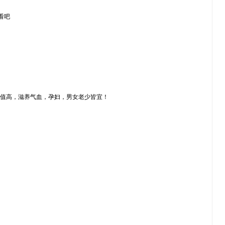
看吧
养价值高，滋养气血，孕妇，男女老少皆宜！