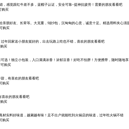
料还不错，感觉跟红牛差不多，蓝帽子认证，安全可靠~提神抗疲劳！需要的朋友看看吧
即可购买
适合送给亲朋好友、长辈等。大克重，9款9包，沉甸甸的心意，诚意十足。精选用料夹心
即可购买
可以，过年回家送小朋友挺好的，出去玩路上吃也不错，喜欢的朋友看看吧
可购买
多种口味可选！独立小包装，入口满满浓香！浓郁豆香！好吃不怕胖！方便携带，随时随地
*即可购买
口香甜，有喜欢的朋友看看吧
即可购买
，有喜欢的朋友看看吧
可购买
款，真材实料好味道，越涮越有味！足不出户就能吃到火锅店的味道，过年吃火锅不错
即可购买