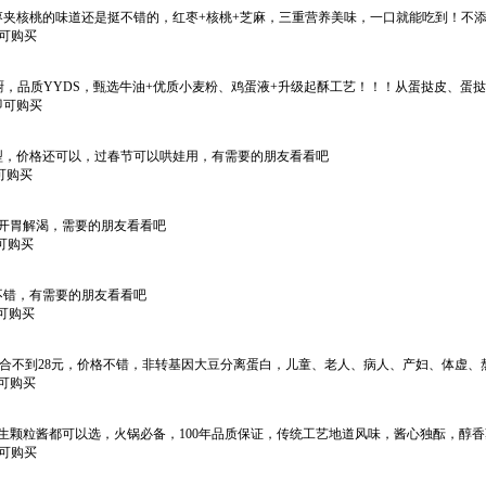
，这种枣夹核桃的味道还是挺不错的，红枣+核桃+芝麻，三重营养美味，一口就能吃到！
即可购买
巧厨，品质YYDS，甄选牛油+优质小麦粉、鸡蛋液+升级起酥工艺！！！从蛋挞皮、蛋
*即可购买
伴造型，价格还可以，过春节可以哄娃用，有需要的朋友看看吧
即可购买
，开胃解渴，需要的朋友看看吧
即可购买
牌不错，有需要的朋友看看吧
即可购买
产品凑单后合不到28元，价格不错，非转基因大豆分离蛋白，儿童、老人、病人、产妇、体
即可购买
花生颗粒酱都可以选，火锅必备，100年品质保证，传统工艺地道风味，酱心独酝，醇
即可购买