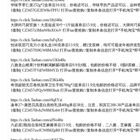
https://s.click.Taobao.com/4LSD40u
华味亨枣仁派252g*2盒券后16.8元，价格还可以，华味亨的产品还可以
1復制( CZ3457GE2EW8oTPFU 打开tao寳抢购/:/复制本条信息打开*手机淘宝*
https://s.click.Taobao.com/18yI40u
大牌尚巧厨官旗！大蛋挞皮30个+1斤挞液券后15.9元，价格还可以，大牌尚
1復制( CZ3457z3MmW8oXOoV 打开tao寳抢购/:/复制本条信息打开*手机淘宝
https://s.click.Taobao.com/JuFqXzt
怡浓双层巧克力小龙礼盒100克券后13.9元，赠2支双棒，纯可可脂龙年相
1復制( CZ3457IS9GW8MA9sI 打开tao寳抢购/:/复制本条信息打开*手机淘宝*
https://s.click.Taobao.com/wUKh40u
八旗龙山楂果汁饮料解渴解腻0脂券后9.9元6瓶，包邮的价格不错，0脂0蔗糖
1復制( CZ3457FViEW8M4YZr 打开tao寳抢购/:/复制本条信息打开*手机淘宝*
https://s.click.Taobao.com/Z3Kk40u
奇强超韧无芯卷纸加厚卫生手纸700g*2提券后11.9元包邮的价格还可以，品
1復制( CZ3457vPQyW8M3buk 打开tao寳抢购/:/复制本条信息打开*手机淘宝*
https://s.click.Taobao.com/r9qEYzt
凑单27+康恩贝高蛋白质粉乳清400g券后38元，注意，和其它200-30
1復制( CZ3457Hvb2W8MXe64 打开tao寳抢购/:/复制本条信息打开*手机淘宝*
https://s.click.Taobao.com/aJNo40u
六必居2瓶组合装纯芝麻酱券后15.9元，包邮的价格不错，二八酱，芝麻酱，
1復制( CZ3457xwfCW8MZpR8 打开tao寳抢购/:/复制本条信息打开*手机淘宝*